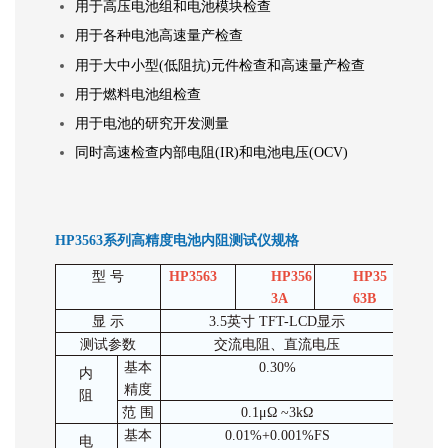
用于高压电池组和电池模块检查
用于各种电池高速量产检查
用于大中小型(低阻抗)元件检查和高速量产检查
用于燃料电池组检查
用于电池的研究开发测量
同时高速检查内部电阻(IR)和电池电压(OCV)
HP3563系列高精度电池内阻测试仪规格
型
号
HP3563
HP356
HP35
HP
3A
63B
4
显
示
3.5英寸 TFT-LCD显示
测试参数
交流电阻、直流电压
基本
0.30%
内
精度
阻
范
围
0.1μΩ ~3kΩ
基本
0.01%+0.001%FS
电