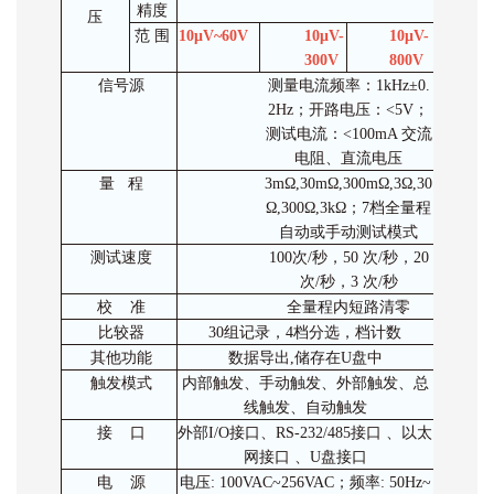
精度
压
范
围
10μV~60V
10μV-
10μV-
10
300V
800V
00
信号源
测量电流频率：1kHz±0.
2Hz；开路电压：<5V；
测试电流：<100mA 交流
电阻、直流电压
量 程
3mΩ,30mΩ,300mΩ,3Ω,30
Ω,300Ω,3kΩ；7档全量程
自动或手动测试模式
测试速度
100次/秒，50 次/秒，20
次/秒，3 次/秒
校 准
全量程内短路清零
比较器
30组记录，4档分选，档计数
其他功能
数据导出,储存在U盘中
触发模式
内部触发、手动触发、外部触发、总
线触发、自动触发
接 口
外部I/O接口、RS-232/485接口 、以太
网接口 、U盘接口
电 源
电压: 100VAC~256VAC；频率: 50Hz~