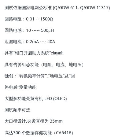
(Q/GDW 611, Q/GDW 11317)
测试依据国家电网公标准
0.01 -- 1500
回路电阻：
Ω
10 ----- 500
H
回路电感：
μ
0.2mA ---- 40A
泄漏电流：
具有“钳口开启助力系统”zhuanli
具有告警组态功能（电阻、电流、地电压）
,
独创：“转换频率计算”
“地电压”及“回
路电感”测量功能
LED (OLED)
大型多功能亮黄有机
测试频率可选
,
35mm
大口径设计
夹紧直径为
300
CA6416
高达
个数据存储功能（
）